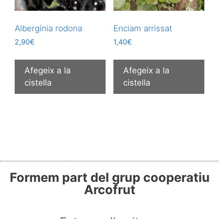
Albergínia rodona
Enciam arrissat
2,90
€
1,40
€
Afegeix a la
Afegeix a la
cistella
cistella
Formem part del grup cooperatiu
Arcofrut