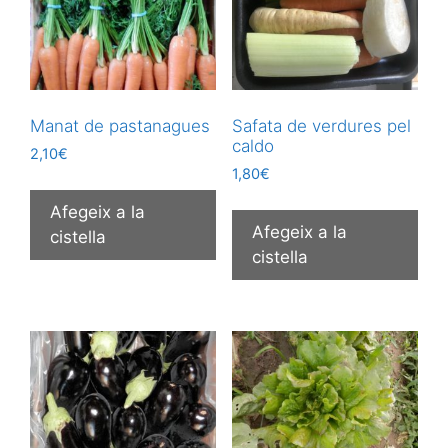
Manat de pastanagues
Safata de verdures pel
caldo
2,10
€
1,80
€
Afegeix a la
Afegeix a la
cistella
cistella